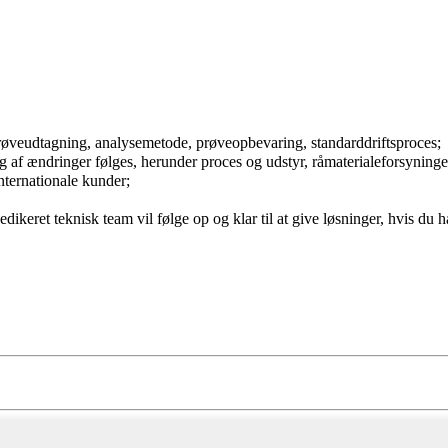
prøveudtagning, analysemetode, prøveopbevaring, standarddriftsproces;
g af ændringer følges, herunder proces og udstyr, råmaterialeforsyninge
ternationale kunder;
dedikeret teknisk team vil følge op og klar til at give løsninger, hvis d