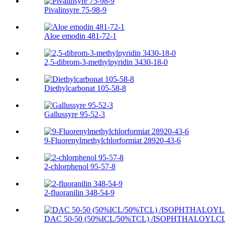
Pivalinsyre 75-98-9
Aloe emodin 481-72-1
2,5-dibrom-3-methylpyridin 3430-18-0
Diethylcarbonat 105-58-8
Gallussyre 95-52-3
9-Fluorenylmethylchlorformiat 28920-43-6
2-chlorphenol 95-57-8
2-fluoranilin 348-54-9
DAC 50-50 (50%ICL/50%TCL) /ISOPHTHALOYLCL