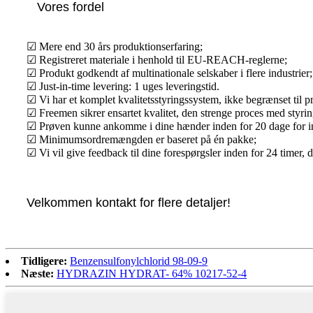
Vores fordel
☑ Mere end 30 års produktionserfaring;
☑ Registreret materiale i henhold til EU-REACH-reglerne;
☑ Produkt godkendt af multinationale selskaber i flere industrier;
☑ Just-in-time levering: 1 uges leveringstid.
☑ Vi har et komplet kvalitetsstyringssystem, ikke begrænset til 
☑ Freemen sikrer ensartet kvalitet, den strenge proces med styrin
☑ Prøven kunne ankomme i dine hænder inden for 20 dage for in
☑ Minimumsordremængden er baseret på én pakke;
☑ Vi vil give feedback til dine forespørgsler inden for 24 timer, 
Velkommen kontakt for flere detaljer!
Tidligere:
Benzensulfonylchlorid 98-09-9
Næste:
HYDRAZIN HYDRAT- 64% 10217-52-4