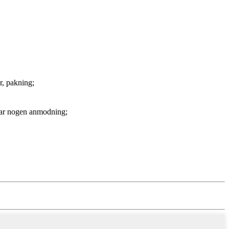
r, pakning;
u har nogen anmodning;