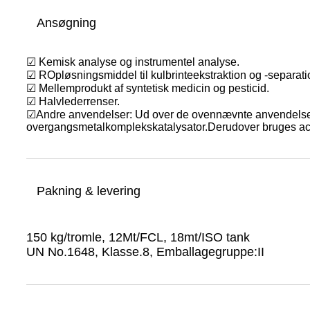
Ansøgning
☑ Kemisk analyse og instrumentel analyse.
☑ ROpløsningsmiddel til kulbrinteekstraktion og -separati
☑ Mellemprodukt af syntetisk medicin og pesticid.
☑ Halvlederrenser.
☑
Andre anvendelser: Ud over de ovennævnte anvendelser k
overgangsmetalkomplekskatalysator.Derudover bruges aceton
Pakning & levering
150 kg/tromle, 12Mt/FCL, 18mt/ISO tank
UN No.1648, Klasse.8, Emballagegruppe:II